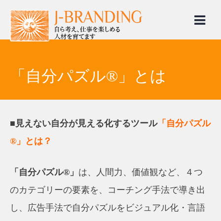
Skip
to
content
「自分パズル®」とは
■見えない自分が見える化するツール
「自分パズル
®」とは？
「自分パズル®」
は、人間力、価値観など、４つ
のカテゴリーの要素を、コーチング手法で導き出
し、広告手法で自分パズルをビジュアル化・言語